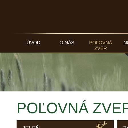
ÚVOD
O NÁS
POĽOVNÁ
N
ZVER
POĽOVNÁ ZVE
JELEŇ
D