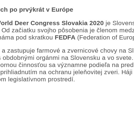
ých po prvýkrát v Európe
orld Deer Congress Slovakia 2020
je Slovens
08. Od začiatku svojho pôsobenia je členom me
 známa pod skratkou
FEDFA
(Federation of Euro
e a zastupuje farmové a zvernicové chovy na 
 s obdobnými orgánmi na Slovensku a vo svet
bornou činnosťou sa významne podieľa na predp
prihliadnutím na ochranu jeleňovitej zveri. Há
m legislatívnom prostredí.