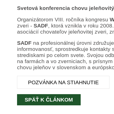
Svetová konferencia chovu jeleňovit
Organizátorom VIII. ročníka kongresu
W
zveri -
SADF
, ktorá vznikla v roku 20
asociácií chovateľov jeleňovitej zveri,
SADF
na profesionálnej úrovni združuj
informovanosť, sprostredkuje kontakty
strediskami po celom svete. Svojou od
na farmách a vo zverniciach, s prísnym 
chovu jeleňov v slovenskom a európsko
POZVÁNKA NA STIAHNUTIE
SPÄŤ K ČLÁNKOM