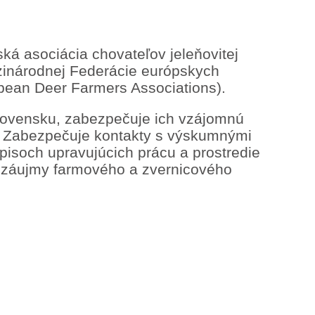
ká asociácia chovateľov jeleňovitej
dzinárodnej Federácie európskych
pean Deer Farmers Associations).
Slovensku, zabezpečuje ich vzájomnú
e. Zabezpečuje kontakty s výskumnými
isoch upravujúcich prácu a prostredie
ji záujmy farmového a zvernicového